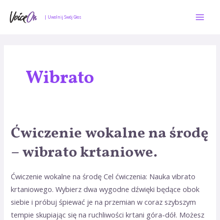
Skip
Mai
to
| Uwolnij Swój Głos
Men
content
Wibrato
Ćwiczenie wokalne na środę
Ćwiczenie
wokalne
– wibrato krtaniowe.
na
środę
Ćwiczenie wokalne na środę Cel ćwiczenia: Nauka vibrato
–
krtaniowego. Wybierz dwa wygodne dźwięki będące obok
wibrato
siebie i próbuj śpiewać je na przemian w coraz szybszym
krtaniowe.
tempie skupiając się na ruchliwości krtani góra-dół. Możesz