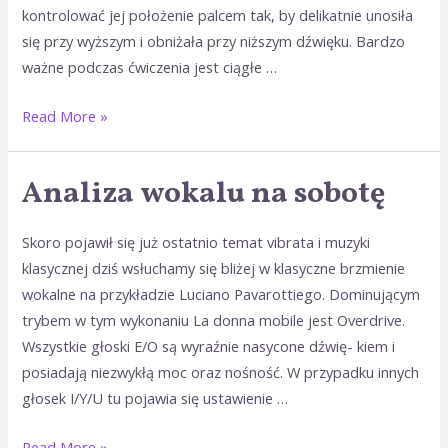
kontrolować jej położenie palcem tak, by delikatnie unosiła
się przy wyższym i obniżała przy niższym dźwięku. Bardzo
ważne podczas ćwiczenia jest ciągłe …
Read More »
Analiza wokalu na sobotę
Analiza
wokalu
na
Skoro pojawił się już ostatnio temat vibrata i muzyki
sobotę
klasycznej dziś wsłuchamy się bliżej w klasyczne brzmienie
wokalne na przykładzie Luciano Pavarottiego. Dominującym
trybem w tym wykonaniu La donna mobile jest Overdrive.
Wszystkie głoski E/O są wyraźnie nasycone dźwię- kiem i
posiadają niezwykłą moc oraz nośność. W przypadku innych
głosek I/Y/U tu pojawia się ustawienie …
Read More »