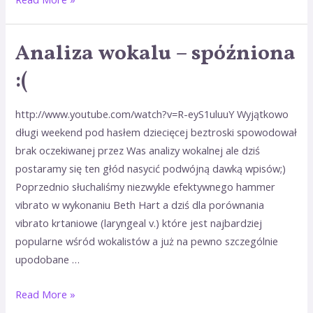
Analiza wokalu – spóźniona
Analiza
wokalu
:(
–
spóźniona
http://www.youtube.com/watch?v=R-eyS1uluuY Wyjątkowo
długi weekend pod hasłem dziecięcej beztroski spowodował
brak oczekiwanej przez Was analizy wokalnej ale dziś
postaramy się ten głód nasycić podwójną dawką wpisów;)
Poprzednio słuchaliśmy niezwykle efektywnego hammer
vibrato w wykonaniu Beth Hart a dziś dla porównania
vibrato krtaniowe (laryngeal v.) które jest najbardziej
popularne wśród wokalistów a już na pewno szczególnie
upodobane …
Read More »