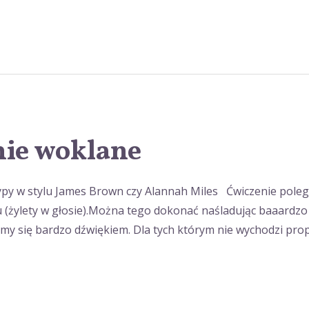
nie woklane
hrypy w stylu James Brown czy Alannah Miles Ćwiczenie poleg
ku (żylety w głosie).Można tego dokonać naśladując baaardzo 
my się bardzo dźwiękiem. Dla tych którym nie wychodzi propo