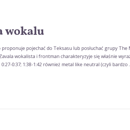
a wokalu
 to proponuje pojechać do Teksasu lub posłuchać grupy The 
r-Zavala wokalista i frontman charakteryzyje się właśnie wy
0:27-0:37; 1:38-1:42 również metal like neutral (czyli bardzo 