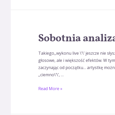
Sobotnia analiz
Sobotnia
analiza
wokalu
Takiego,,wykonu live \’\’ jeszcze nie sły
głosowe, ale i większość efektów. W tym
zaczynając od początku… artystkę można
,,ciemno\’\’, …
Read More »