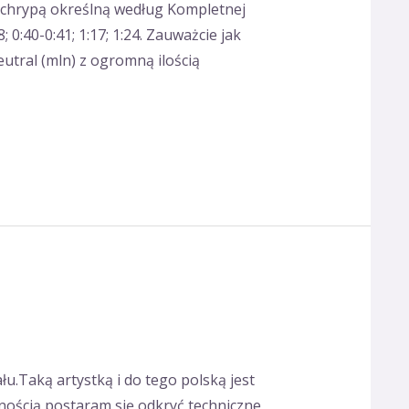
z chrypą określną według Kompletnej
0:40-0:41; 1:17; 1:24. Zauważcie jak
eutral (mln) z ogromną ilością
u.Taką artystką i do tego polską jest
mnością postaram się odkryć techniczne