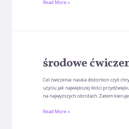
Read More »
środowe ćwicze
środowe
ćwiczenie
woklane
Cel ćwiczenia: nauka distortion czyli c
użyciu jak największej ilości przydźwię
na najwyższych obrotach. Zatem kieruje
Read More »