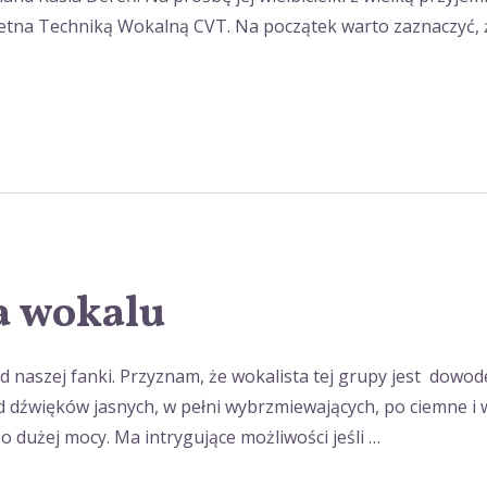
etna Techniką Wokalną CVT. Na początek warto zaznaczyć, że
a wokalu
ś od naszej fanki. Przyznam, że wokalista tej grupy jest dow
 dźwięków jasnych, w pełni wybrzmiewających, po ciemne i 
o dużej mocy. Ma intrygujące możliwości jeśli …