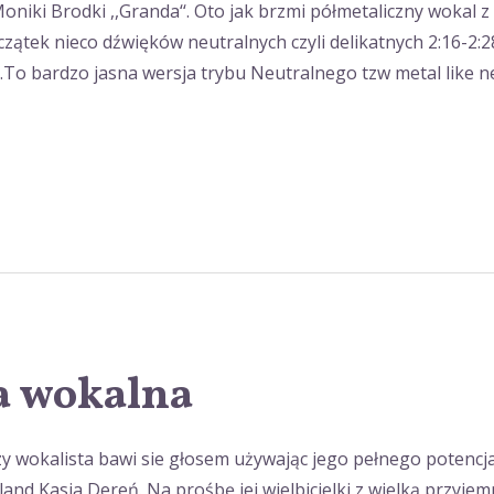
niki Brodki ,,Granda‘‘. Oto jak brzmi półmetaliczny wokal 
ątek nieco dźwięków neutralnych czyli delikatnych 2:16-2:28; 
‘‘.To bardzo jasna wersja trybu Neutralnego tzw metal like n
a wokalna
y wokalista bawi sie głosem używając jego pełnego potencjał
nd Kasia Dereń. Na prośbę jej wielbicielki z wielką przyje