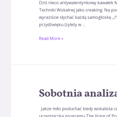
Dziś nieco antywalentynkowy kawałek Mo
Techniki Wokalnej jako creaking. Na pocz
wyraziście słychać każdą samogłoskę ,,i
przydźwięku (żylety w …
Read More »
Sobotnia analiz
Sobotnia
analiza
wokalna
Jakże miło posłuchać kiedy wokalista cz
uczestniczka programu The Voice of Pola