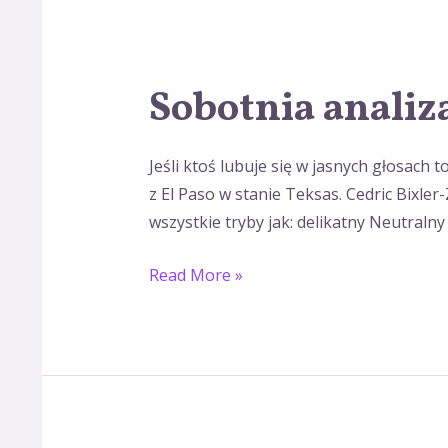
Sobotnia analiz
Sobotnia
analiza
wokalu
Jeśli ktoś lubuje się w jasnych głosach
z El Paso w stanie Teksas. Cedric Bixle
wszystkie tryby jak: delikatny Neutralny 
Read More »