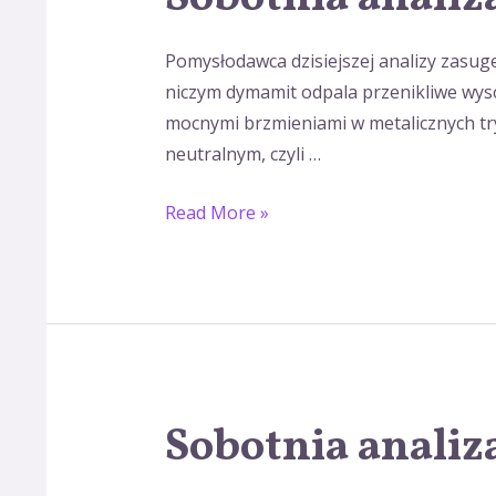
analiza
wokalu
Pomysłodawca dzisiejszej analizy zasug
niczym dymamit odpala przenikliwe wyso
mocnymi brzmieniami w metalicznych tryb
neutralnym, czyli …
Read More »
Sobotnia analiz
Sobotnia
analiza
wokalu