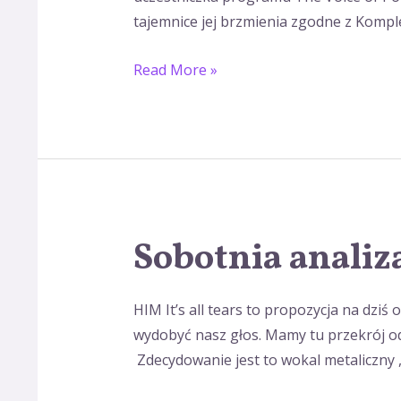
tajemnice jej brzmienia zgodne z Kompl
Read More »
Sobotnia analiz
Sobotnia
analiza
wokalu
HIM It’s all tears to propozycja na dzi
wydobyć nasz głos. Mamy tu przekrój od
Zdecydowanie jest to wokal metaliczny ,