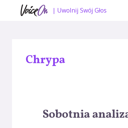
Skip
| Uwolnij Swój Głos
to
content
Nawigacja
po
Chrypa
wpisach
Sobotnia analiz
Sobotnia
analiza
wokalu