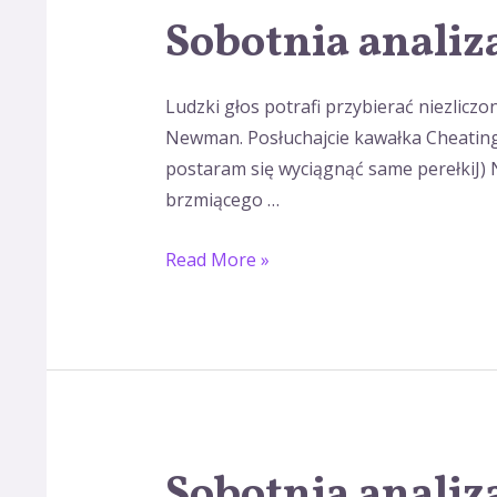
Sobotnia analiz
Sobotnia
analiza
wokalna
Ludzki głos potrafi przybierać niezliczo
Newman. Posłuchajcie kawałka Cheating
postaram się wyciągnąć same perełkiJ) 
brzmiącego …
Read More »
Sobotnia analiz
Sobotnia