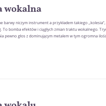
a wokalna
ne barwy niczym instrument a przykładem takiego ,,kolesia‘‘,
. To bomba efektów i ciągłych zmian traktu wokalnego. Try
Na pewno głos z dominującym metalem w tym ogromna ilość t
a wokalu