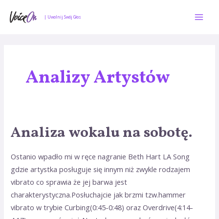
Skip
Mai
to
| Uwolnij Swój Głos
Men
content
Nawigacja
po
wpisach
Analizy Artystów
Analiza wokalu na sobotę.
Analiza
wokalu
na
Ostanio wpadło mi w ręce nagranie Beth Hart LA Song
sobotę.
gdzie artystka posługuje się innym niż zwykle rodzajem
vibrato co sprawia że jej barwa jest
charakterystyczna.Posłuchajcie jak brzmi tzw.hammer
vibrato w trybie Curbing(0:45-0:48) oraz Overdrive(4:14-