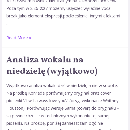
4:17) czasem również Neutralnym na zakończeniach słów
Poza tym w 2:26-2:27 możemy usłyszeć wyraźnie vocal
break jako element ekspresji,podkreślenia. Innymi efektami
…
Read More »
Analiza wokalu na
Analiza
wokalu
niedzielę (wyjątkowo)
na
niedzielę
Wyjątkowo analiza wokalu dziś w niedzielę a nie w sobotę.
(wyjątkowo)
Na prośbę Konrada porównujemy oryginał oraz cover
piosenki \”I will always love you\” (oryg. wykonanie Whitney
Houston). Porównując wersję Sama (cover) do oryginału –
są pewne różnice w technicznym wykonaniu tej samej
piosenki. Na prośbę, poniżej zamieszczam ogólnie