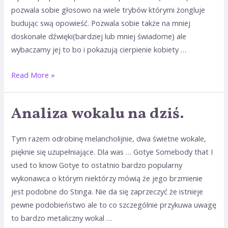
pozwala sobie głosowo na wiele trybów którymi żongluje
budując swą opowieść. Pozwala sobie także na mniej
doskonałe dźwięki(bardziej lub mniej świadome) ale
wybaczamy jej to bo i pokazują cierpienie kobiety …
Read More »
Analiza wokalu na dziś.
Analiza
wokalu
na
Tym razem odrobinę melancholijnie, dwa świetne wokale,
dziś.
pięknie się uzupełniające. Dla was … Gotye Somebody that I
used to know Gotye to ostatnio bardzo popularny
wykonawca o którym niektórzy mówią że jego brzmienie
jest podobne do Stinga. Nie da się zaprzeczyć że istnieje
pewne podobieństwo ale to co szczególnie przykuwa uwagę
to bardzo metaliczny wokal …