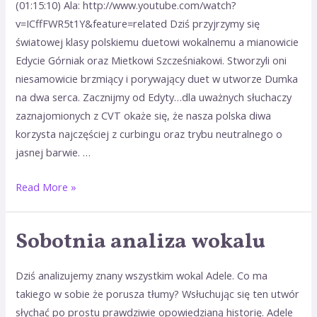
na
(01:15:10) Ala: http://www.youtube.com/watch?
sobotę.
v=ICffFWR5t1Y&feature=related Dziś przyjrzymy się
światowej klasy polskiemu duetowi wokalnemu a mianowicie
Edycie Górniak oraz Mietkowi Szcześniakowi. Stworzyli oni
niesamowicie brzmiący i porywający duet w utworze Dumka
na dwa serca. Zacznijmy od Edyty…dla uważnych słuchaczy
zaznajomionych z CVT okaże się, że nasza polska diwa
korzysta najczęściej z curbingu oraz trybu neutralnego o
jasnej barwie. …
Read More »
Sobotnia analiza wokalu
Sobotnia
analiza
wokalu
Dziś analizujemy znany wszystkim wokal Adele. Co ma
takiego w sobie że porusza tłumy? Wsłuchując się ten utwór
słychać po prostu prawdziwie opowiedzianą historię. Adele