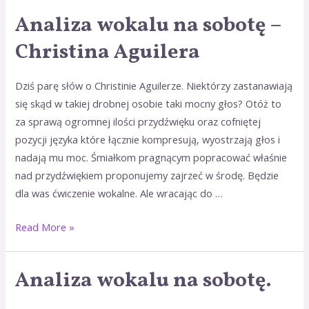
Analiza wokalu na sobotę –
Analiza
wokalu
Christina Aguilera
na
sobotę
Dziś parę słów o Christinie Aguilerze. Niektórzy zastanawiają
–
się skąd w takiej drobnej osobie taki mocny głos? Otóż to
Christina
za sprawą ogromnej ilości przydźwięku oraz cofniętej
Aguilera
pozycji języka które łącznie kompresują, wyostrzają głos i
nadają mu moc. Śmiałkom pragnącym popracować właśnie
nad przydźwiękiem proponujemy zajrzeć w środę. Będzie
dla was ćwiczenie wokalne. Ale wracając do …
Read More »
Analiza wokalu na sobotę.
Analiza
wokalu