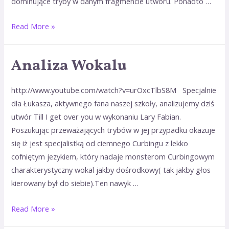
dominujące tryby w danym fragmencie utworu. Ponadto …
Read More »
Analiza Wokalu
Analiza
Wokalu
http://www.youtube.com/watch?v=urOxcTlbS8M Specjalnie
dla Łukasza, aktywnego fana naszej szkoły, analizujemy dziś
utwór Till I get over you w wykonaniu Lary Fabian.
Poszukując przeważających trybów w jej przypadku okazuje
się iż jest specjalistką od ciemnego Curbingu z lekko
cofniętym jezykiem, który nadaje monsterom Curbingowym
charakterystyczny wokal jakby dośrodkowy( tak jakby głos
kierowany był do siebie).Ten nawyk …
Read More »