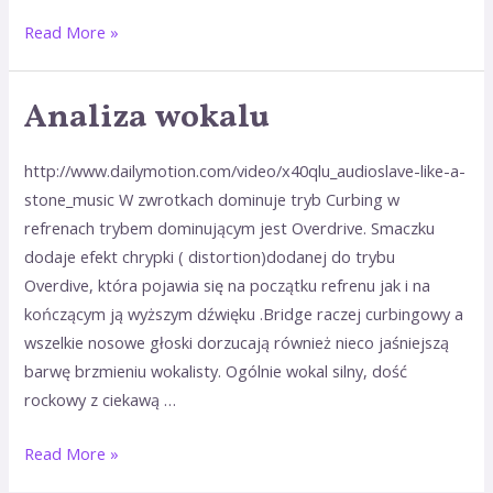
Read More »
Analiza wokalu
Analiza
wokalu
http://www.dailymotion.com/video/x40qlu_audioslave-like-a-
stone_music W zwrotkach dominuje tryb Curbing w
refrenach trybem dominującym jest Overdrive. Smaczku
dodaje efekt chrypki ( distortion)dodanej do trybu
Overdive, która pojawia się na początku refrenu jak i na
kończącym ją wyższym dźwięku .Bridge raczej curbingowy a
wszelkie nosowe głoski dorzucają również nieco jaśniejszą
barwę brzmieniu wokalisty. Ogólnie wokal silny, dość
rockowy z ciekawą …
Read More »