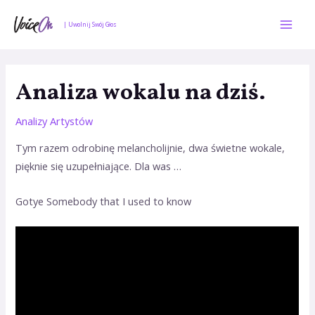
Skip
Mai
to
| Uwolnij Swój Głos
Men
content
Nawigacja
wpisu
Analiza wokalu na dziś.
Analizy Artystów
Tym razem odrobinę melancholijnie, dwa świetne wokale,
pięknie się uzupełniające. Dla was …
Gotye Somebody that I used to know