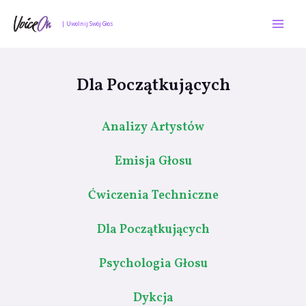
Skip
Mai
to
| Uwolnij Swój Głos
Men
content
Dla Początkujących
Analizy Artystów
Emisja Głosu
Ćwiczenia Techniczne
Dla Początkujących
Psychologia Głosu
Dykcja