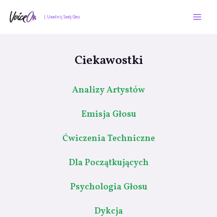
Skip
Mai
to
| Uwolnij Swój Głos
Men
content
Ciekawostki
Analizy Artystów
Emisja Głosu
Ćwiczenia Techniczne
Dla Początkujących
Psychologia Głosu
Dykcja