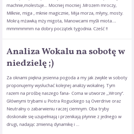
machnie,molestuje… Mocniej mocniej .Mrozem mroczy,
Milknie, miga , mknie magicznie, Mija morza, młyny, mosty.
Mokrą mżawką mży migota, Manowcami myśli miota….
mmmmmmm na dobry początek tygodnia. Cześć !!
Analiza Wokalu na sobotę w
Analiza
Wokalu
niedzielę ;)
na
sobotę
Za oknami piękna jesienna pogoda a my jak zwykle w soboty
w
proponujemy wysłuchać kolejnej analizy wokalnej. Tym
niedzielę
razem na prośbę naszego fana- Coma w utworze ,,Wrony‘‘.
Głównymi trybami u Piotra Roguckiego są Overdrive oraz
Neutralny o zabarwieniu raczej ciemnym. Oba tryby
doskonale się uzupełniają i przenikają płynnie z jednego w
drugi, nadając zmienną dynamikę i …