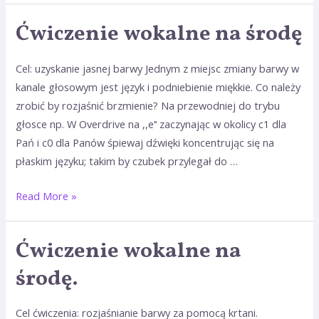
Ćwiczenie wokalne na środę
Ćwiczenie
wokalne
na
Cel: uzyskanie jasnej barwy Jednym z miejsc zmiany barwy w
środę
kanale głosowym jest język i podniebienie miękkie. Co należy
zrobić by rozjaśnić brzmienie? Na przewodniej do trybu
głosce np. W Overdrive na ,,e‘‘ zaczynając w okolicy c1 dla
Pań i c0 dla Panów śpiewaj dźwięki koncentrując się na
płaskim języku; takim by czubek przylegał do …
Read More »
Ćwiczenie wokalne na
Ćwiczenie
wokalne
środę.
na
środę.
Cel ćwiczenia: rozjaśnianie barwy za pomocą krtani.