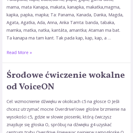
mama, mata Kanapa, makata, kanapka, makatka,magma,
kapka, papka, mapka; Ta: Panama, Kanada, Danka, Magda,
Agata, Agatka, Ada, Anna, Anka Tamta: banda, tabaka,
mamka, matka, natka, kantáta, amantka; Ataman ma bat.
Ta kanapa ma tam kant. Tak pada kap, kap, kap, a …
Read More »
Środowe ćwiczenie wokalne
Środowe
ćwiczenie
od VoiceON
wokalne
od
Cel: wzmocnienie dźwięku w okolicach c5 na głosce O Jeśli
VoiceON
chcesz utrzymać mocne Overdrive\’owe głośne brzmienie na
wysokości c5, gdzie w słowie piosenki, którą ćwiczysz
znajduje się głoska O, spróbuj na dźwięku g4 uzyskać
centrum trybu Overdrive śpiewając najpierw samogłoskę O