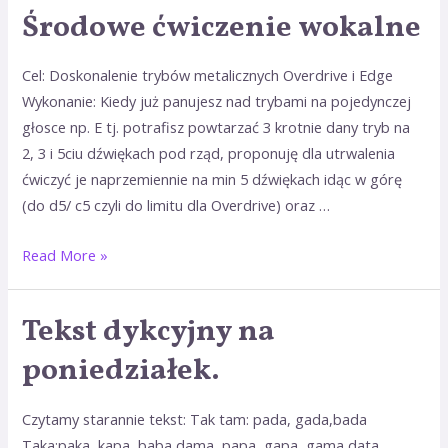
Środowe ćwiczenie wokalne
Środowe
ćwiczenie
wokalne
Cel: Doskonalenie trybów metalicznych Overdrive i Edge
Wykonanie: Kiedy już panujesz nad trybami na pojedynczej
głosce np. E tj. potrafisz powtarzać 3 krotnie dany tryb na
2, 3 i 5ciu dźwiękach pod rząd, proponuję dla utrwalenia
ćwiczyć je naprzemiennie na min 5 dźwiękach idąc w górę
(do d5/ c5 czyli do limitu dla Overdrive) oraz …
Read More »
Tekst dykcyjny na
Tekst
dykcyjny
poniedziałek.
na
poniedziałek.
Czytamy starannie tekst: Tak tam: pada, gada,bada
Taka:paka, kapa, baba,dama, papa, gapa, gama data,