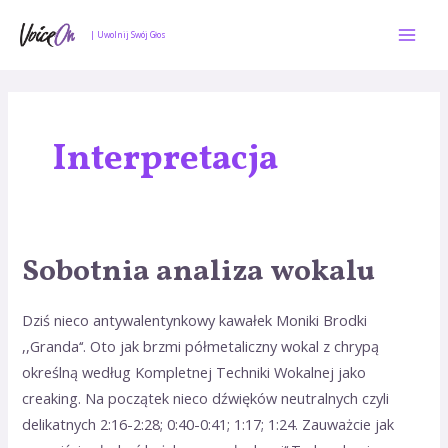
Skip
Mai
to
| Uwolnij Swój Głos
Men
content
Interpretacja
Sobotnia analiza wokalu
Sobotnia
analiza
wokalu
Dziś nieco antywalentynkowy kawałek Moniki Brodki
,,Granda‘‘. Oto jak brzmi półmetaliczny wokal z chrypą
określną według Kompletnej Techniki Wokalnej jako
creaking. Na początek nieco dźwięków neutralnych czyli
delikatnych 2:16-2:28; 0:40-0:41; 1:17; 1:24. Zauważcie jak