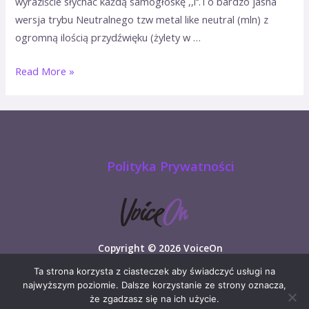
wyraziście słychać każdą samogłoskę ,,i‘‘.To bardzo jasna
wersja trybu Neutralnego tzw metal like neutral (mln) z
ogromną ilością przydźwięku (żylety w …
Read More »
Polityka Prywatności
Copyright © 2026 VoiceOn
Ta strona korzysta z ciasteczek aby świadczyć usługi na
najwyższym poziomie. Dalsze korzystanie ze strony oznacza,
że zgadzasz się na ich użycie.