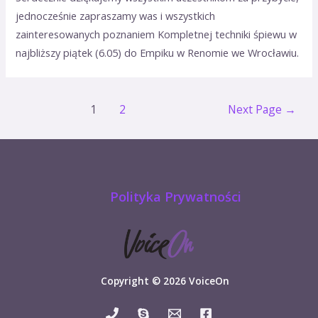
jednocześnie zapraszamy was i wszystkich
zainteresowanych poznaniem Kompletnej techniki śpiewu w
najbliższy piątek (6.05) do Empiku w Renomie we Wrocławiu.
1
2
Next Page
→
Polityka Prywatności
Copyright © 2026 VoiceOn