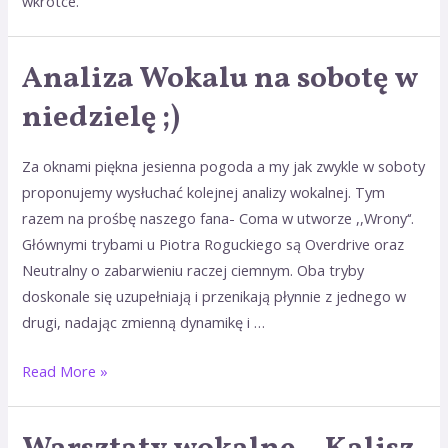
wkrótce.
Analiza Wokalu na sobotę w
Analiza
Wokalu
niedzielę ;)
na
sobotę
Za oknami piękna jesienna pogoda a my jak zwykle w soboty
w
proponujemy wysłuchać kolejnej analizy wokalnej. Tym
niedzielę
razem na prośbę naszego fana- Coma w utworze ,,Wrony‘‘.
Głównymi trybami u Piotra Roguckiego są Overdrive oraz
Neutralny o zabarwieniu raczej ciemnym. Oba tryby
doskonale się uzupełniają i przenikają płynnie z jednego w
drugi, nadając zmienną dynamikę i …
Read More »
Warsztaty