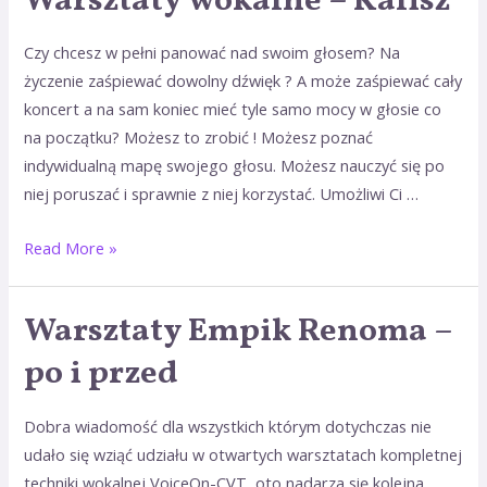
Warsztaty wokalne – Kalisz
wokalne
–
Czy chcesz w pełni panować nad swoim głosem? Na
Kalisz
życzenie zaśpiewać dowolny dźwięk ? A może zaśpiewać cały
koncert a na sam koniec mieć tyle samo mocy w głosie co
na początku? Możesz to zrobić ! Możesz poznać
indywidualną mapę swojego głosu. Możesz nauczyć się po
niej poruszać i sprawnie z niej korzystać. Umożliwi Ci …
Read More »
Warsztaty Empik Renoma –
Warsztaty
Empik
po i przed
Renoma
–
Dobra wiadomość dla wszystkich którym dotychczas nie
po
udało się wziąć udziału w otwartych warsztatach kompletnej
i
techniki wokalnej VoiceOn-CVT, oto nadarza się kolejna