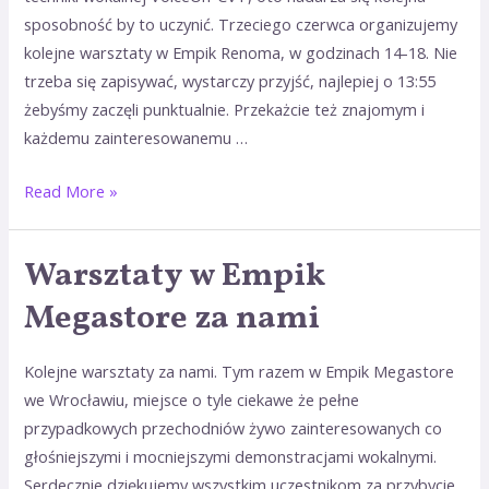
przed
sposobność by to uczynić. Trzeciego czerwca organizujemy
kolejne warsztaty w Empik Renoma, w godzinach 14-18. Nie
trzeba się zapisywać, wystarczy przyjść, najlepiej o 13:55
żebyśmy zaczęli punktualnie. Przekażcie też znajomym i
każdemu zainteresowanemu …
Read More »
Warsztaty w Empik
Megastore za nami
Kolejne warsztaty za nami. Tym razem w Empik Megastore
we Wrocławiu, miejsce o tyle ciekawe że pełne
przypadkowych przechodniów żywo zainteresowanych co
głośniejszymi i mocniejszymi demonstracjami wokalnymi.
Serdecznie dziękujemy wszystkim uczestnikom za przybycie,