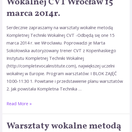
Wokalnej CVT Wrocław 15
Techniki
marca 2014r.
Wokalnej
CVT
Serdecznie zapraszamy na warsztaty wokalne metodą
Wrocław
Kompletnej Techniki Wokalnej CVT -Odbędą się one 15
15
marca 2014 r. we Wrocławiu. Poprowadzi je Marta
marca
Sokołowska autoryzowany trener CVT z Kopenhaskiego
2014r.
Instytutu Kompletnej Techniki Wokalnej
(http://completevocalinstitute.com), największej uczelni
wokalnej w Europie. Program warsztatów: I BLOK ZAJĘĆ
10:00-11:30 1. Powitanie i przedstawienie planu warsztatów
2. Jak powstała Kompletna Technika …
Read More »
Warsztaty wokalne metodą
Warsztaty
wokalne