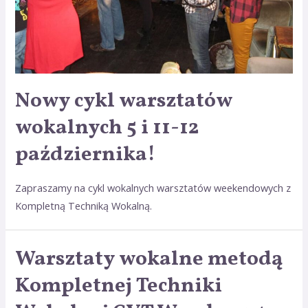
Nowy cykl warsztatów
wokalnych 5 i 11-12
października!
Zapraszamy na cykl wokalnych warsztatów weekendowych z
Kompletną Techniką Wokalną.
Warsztaty wokalne metodą
Warsztaty
wokalne
Kompletnej Techniki
metodą
Kompletnej