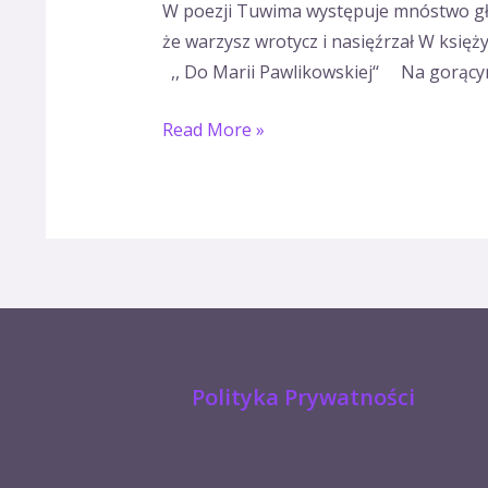
W poezji Tuwima występuje mnóstwo głos
że warzysz wrotycz i nasięźrzał W księż
,, Do Marii Pawlikowskiej‘‘ Na gorącym 
Read More »
Polityka Prywatności