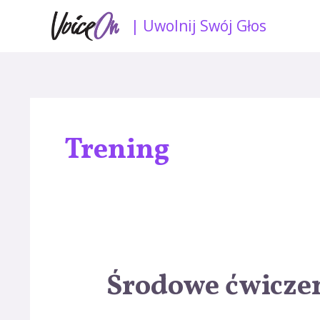
Skip
| Uwolnij Swój Głos
to
content
Trening
Środowe ćwiczeni
Środowe
ćwiczenie
wokalne