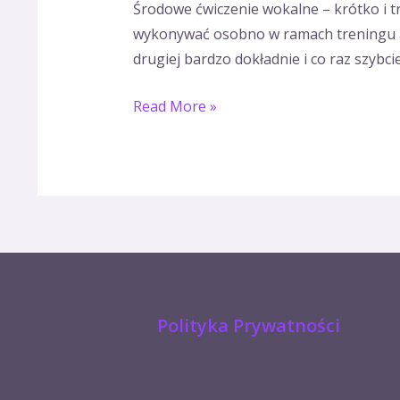
Środowe ćwiczenie wokalne – krótko i t
–
wykonywać osobno w ramach treningu ap
krótko
drugiej bardzo dokładnie i co raz szybc
i
treściwie.
Read More »
Polityka Prywatności