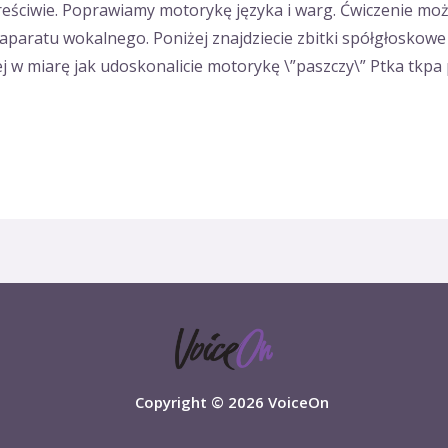
reściwie. Poprawiamy motorykę języka i warg. Ćwiczenie mo
aratu wokalnego. Poniżej znajdziecie zbitki spółgłoskowe
iej w miarę jak udoskonalicie motorykę \”paszczy\” Ptka tkpa
Copyright © 2026 VoiceOn