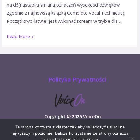
na d5(nastąpiła zmiana oznaczeń wysokości dźwięków
zgodnie z najnowszą książką Complete Vocal Technique).
Początkowo łatwiej jest wykonać scream w trybie dla …
Read More »
Polityka Prywatności
Copyright © 2026 VoiceOn
Ta strona korzysta z ciasteczek aby świadczyć usługi na
najwyższym poziomie. Dalsze korzystanie ze strony oznacza,
że zgadzasz się na ich użycie.