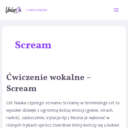
Skip
Mai
to
| Uwolnij Swój Głos
Men
content
Scream
Ćwiczenie wokalne –
Ćwiczenie
wokalne
Scream
–
Scream
Cel: Nauka czystego screamu Screamy w terminologii cvt to
wysokie dźwięki z ogromną ilością emocji (gniew, strach,
radość, zaskoczenie, irytacja itp.) Można je wykonać w
różnych trybach oprócz Overdrive który kończy się u kobiet