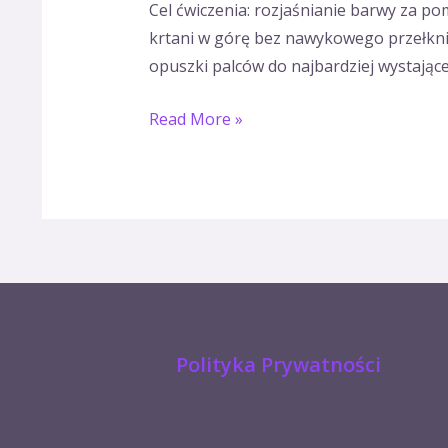
Cel ćwiczenia: rozjaśnianie barwy za p
środę.
krtani w górę bez nawykowego przełknięc
opuszki palców do najbardziej wystające
Read More »
Polityka Prywatności