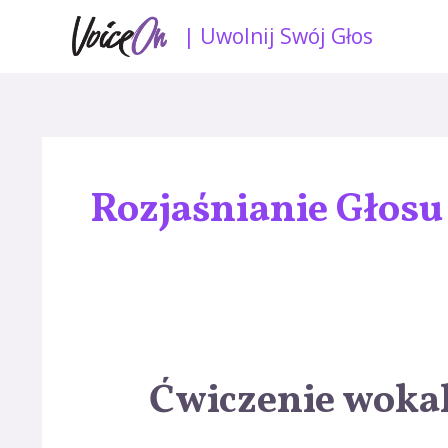
Skip
| Uwolnij Swój Głos
to
content
Rozjaśnianie Głosu
Ćwiczenie wokal
Ćwiczenie
wokalne
na