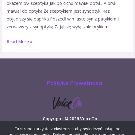
okazem był sceptyka Jak po cichu mawiał optyk, A pryk
mawiał do optyka Że sceptykiem jest synoptyk. Raz
objadłszy się paprika Poszedł w miasto syn z patykiem I
zerwawszy z synoptyką Zajął się wyłącznie prykiem. …
Read More »
Polityka Prywatności
Copyright © 2026 VoiceOn
Ta strona korzysta z ciasteczek aby świadczyć usługi na
najwyższym poziomie. Dalsze korzystanie ze strony oznacza,