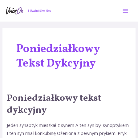
Skip
Mai
to
| Uwolnij Swój Głos
Men
content
Poniedziałkowy
Tekst Dykcyjny
Poniedziałkowy tekst
Poniedziałkowy
tekst
dykcyjny
dykcyjny
Jeden synaptyk mieszkał z synem A ten syn był synoptykiem
I ten syn miał konkubinę Ożeniona z pewnym prykiem. Pryk