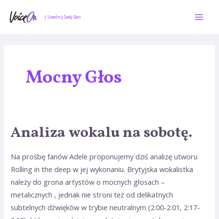
Skip
Mai
to
| Uwolnij Swój Głos
Men
content
Mocny Głos
Analiza wokalu na sobotę.
Analiza
wokalu
na
Na prośbę fanów Adele proponujemy dziś analizę utworu
sobotę.
Rolling in the deep w jej wykonaniu. Brytyjska wokalistka
należy do grona artystów o mocnych głosach –
metalicznych , jednak nie stroni też od delikatnych
subtelnych dźwięków w trybie neutralnym (2:00-2:01, 2:17-