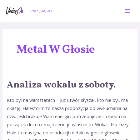
Skip
Mai
to
| Uwolnij Swój Głos
Men
content
Metal W Głosie
Analiza wokalu z soboty.
Analiza
wokalu
z
Kto był na warsztatach – już utwór słyszał, kto nie był, ma
soboty.
okazję. Halestorm to nasza propozycja do wysłuchania na
dziś. Jeśli brakuje Wam energii i potrzebujecie rozpędu na
początek dnia to znajdziecie je właśnie tu. Wokalistka Lizzy
Hale to maszyna do produkcji metalu w głosie głównie