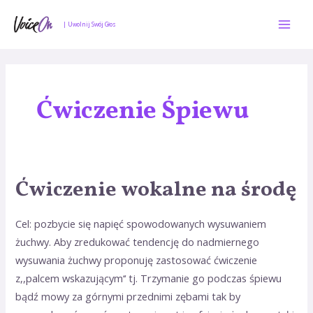
Skip
Mai
to
| Uwolnij Swój Głos
Men
content
Ćwiczenie Śpiewu
Ćwiczenie wokalne na środę
Ćwiczenie
wokalne
na
Cel: pozbycie się napięć spowodowanych wysuwaniem
środę
żuchwy. Aby zredukować tendencję do nadmiernego
wysuwania żuchwy proponuję zastosować ćwiczenie
z,,palcem wskazującym‘‘ tj. Trzymanie go podczas śpiewu
bądź mowy za górnymi przednimi zębami tak by