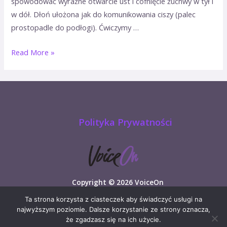
spowodować wyraźne otwarcie ust i cofnięcie żuchwy w tył i
w dół. Dłoń ułożona jak do komunikowania ciszy (palec
prostopadle do podłogi). Ćwiczymy …
Read More »
Polityka Prywatności
Copyright © 2026 VoiceOn
Ta strona korzysta z ciasteczek aby świadczyć usługi na
najwyższym poziomie. Dalsze korzystanie ze strony oznacza,
że zgadzasz się na ich użycie.