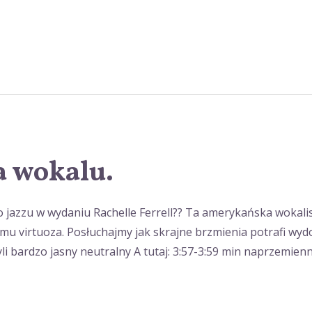
a wokalu.
jazzu w wydaniu Rachelle Ferrell?? Ta amerykańska wokalist
u virtuoza. Posłuchajmy jak skrajne brzmienia potrafi wydo
czyli bardzo jasny neutralny A tutaj: 3:57-3:59 min naprzemien