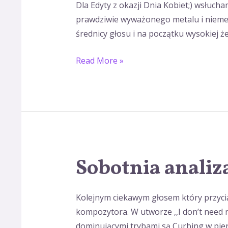
Dla Edyty z okazji Dnia Kobiet;) wsłucha
sobotę
prawdziwie wyważonego metalu i niemetal
z
średnicy głosu i na początku wysokiej że
VoiceOn
Read More »
Sobotnia analiz
Sobotnia
analiza
wokalu
Kolejnym ciekawym głosem który przycią
kompozytora. W utworze ,,I don’t need no
dominującymi trybami są Curbing w pierw