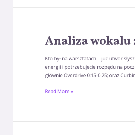
Analiza wokalu 
Analiza
wokalu
z
Kto był na warsztatach – już utwór słysz
soboty.
energii i potrzebujecie rozpędu na począ
głównie Overdrive 0:15-0:25; oraz Curbing
Read More »