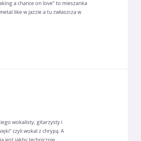
Taking a chance on love‘‘ to mieszanka
tal like w jazzie a tu zwłaszcza w
go wokalisty, gitarzysty i
ki‘‘ czyli wokal z chrypą. A
a jest jakby technicznie