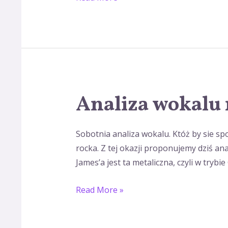
Analiza wokalu 
Analiza
wokalu
na
Sobotnia analiza wokalu. Któż by sie spo
sobotę
rocka. Z tej okazji proponujemy dziś a
James’a jest ta metaliczna, czyli w tryb
Read More »