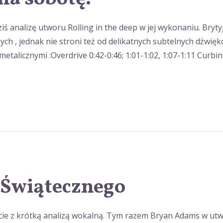
 analizę utworu Rolling in the deep w jej wykonaniu. Bryty
ch , jednak nie stroni też od delikatnych subtelnych dźwiękó
 metalicznymi :Overdrive 0:42-0:46; 1:01-1:02, 1:07-1:11 Curbin
 Świątecznego
acie z krótką analizą wokalną. Tym razem Bryan Adams w ut