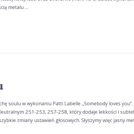
cią metalu …
u
hę soulu w wykonaniu Patti Labelle ,,Somebody loves you‘‘.
utralnym 2:51-2:53, 2:57-2:58, który dodaje lekkości i subt
szybkie zmiany ustawień głosowych. Słyszymy więc jasny metal