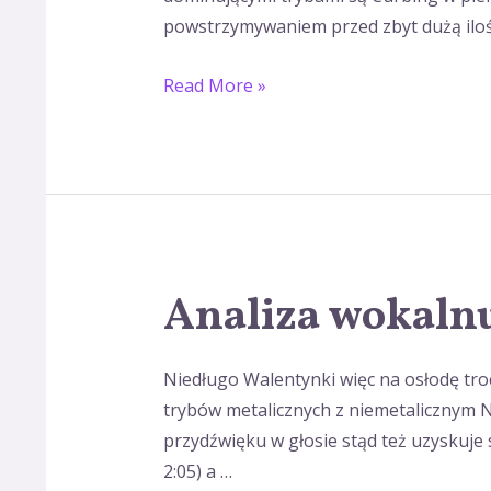
powstrzymywaniem przed zbyt dużą iloś
Read More »
Analiza wokaln
Analiza
wokalnu
Niedługo Walentynki więc na osłodę troc
trybów metalicznych z niemetalicznym Ne
przydźwięku w głosie stąd też uzyskuje 
2:05) a …