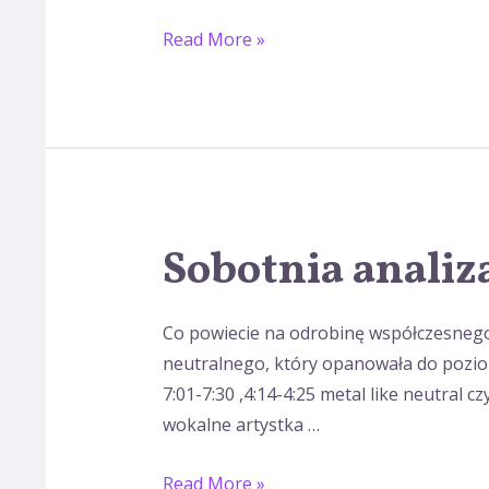
Read More »
Sobotnia analiz
Sobotnia
analiza
wokalu.
Co powiecie na odrobinę współczesnego 
neutralnego, który opanowała do poziom
7:01-7:30 ,4:14-4:25 metal like neutral 
wokalne artystka …
Read More »