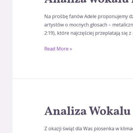
wokalu
na
Na prośbę fanów Adele proponujemy dziś
sobotę.
artystów o mocnych głosach – metaliczny
2:19), które najczęściej przeplatają się z
Read More »
Analiza Wokalu
Analiza
Wokalu
Świątecznego
Z okazji świąt dla Was piosenka w klim