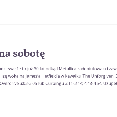
na sobotę
dziewał że to już 30 lat odkąd Metallica zadebiutowała i zaw
nalizę wokalną James’a Hetfield’a w kawałku The Unforgiven
ie Overdrive 3:03-3:05 lub Curbingu 3:11-3:14; 4:48-4:54. Uzup