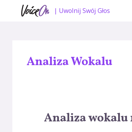
Skip
| Uwolnij Swój Głos
to
content
Nawigacja
po
Analiza Wokalu
wpisach
Analiza wokalu 
Analiza
wokalu
na