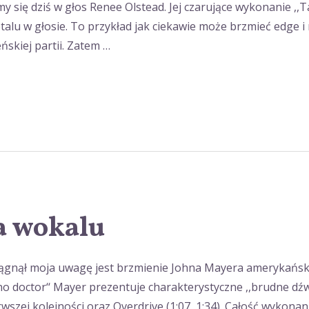
my się dziś w głos Renee Olstead. Jej czarujące wykonanie ,,
u w głosie. To przykład jak ciekawie może brzmieć edge i me
ńskiej partii. Zatem …
a wokalu
gnął moja uwagę jest brzmienie Johna Mayera amerykańskie
 doctor‘‘ Mayer prezentuje charakterystyczne ,,brudne dźwię
szej kolejności oraz Overdrive (1:07, 1:34). Całość wykonani