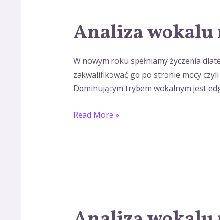
Analiza wokalu 
Analiza
wokalu
na
W nowym roku spełniamy życzenia dlate
sobotę
zakwalifikować go po stronie mocy czyli 
Dominującym trybem wokalnym jest edge 
Read More »
Analiza wokalu 
Analiza