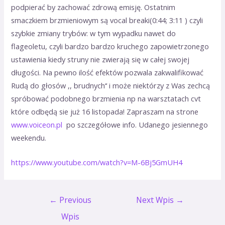
podpierać by zachować zdrową emisję. Ostatnim
smaczkiem brzmieniowym są vocal breaki(0:44; 3:11 ) czyli
szybkie zmiany trybów: w tym wypadku nawet do
flageoletu, czyli bardzo bardzo kruchego zapowietrzonego
ustawienia kiedy struny nie zwierają się w całej swojej
długości. Na pewno ilość efektów pozwala zakwalifikować
Rudą do głosów ,, brudnych‘‘ i może niektórzy z Was zechcą
spróbować podobnego brzmienia np na warsztatach cvt
które odbędą sie już 16 listopada! Zapraszam na strone
www.voiceon.pl
po szczegółowe info. Udanego jesiennego
weekendu.
https://www.youtube.com/watch?v=M-6Bj5GmUH4
←
Previous
Next Wpis
→
Wpis