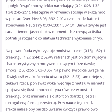
– półgłośny,półmocny, lekko narzekający (0:24-0:28; 1:32-
1:34; 2:45-2:51). Następnie w refrenach stosuje większą moc
w postaci Overdrive 3:06; 2:32-2:40 a czasami delikatnie i
stonowanie Neutralny 0:30-0:33; 1:30-1:31. Barwa zwykle jest
raczej ciemno-jasna choć w momentach z chrypą artistka
potrafi ją rozjaśnić co ułatwia techniczne wykonanie chryp.
Na pewno Ruda wykorzystuje mnóstwo creaku(0:15;; 1:32) i
creakingu( 1:27; 2:44; 2:52)/W refrenach jest on dominującym
charakterystycznym motywem niosącym także dawkę
emocji (2:53-2:56; 3:03-3:06). Na pewno zwrócicie uwage na
dźwięk cis5 w zakończeniu utworu (3:21-3:23) tam dzieje się
ciekawa rzecz, ponieważ wokal wędruje z metalu w niemetal
i pojawia się tłusta mocna chrypa również w postaci
creakingu oraz minimalnie z distortion (bardziej ostrą i
nieragularną formą przesteru). Przy nauce tego rodzaju
efektu należałoby bardzo uważnie ćwiczyć i prawidłowo