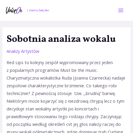
Skip
Mai
to
| Uwolnij Swój Głos
Men
content
Nawigacja
wpisu
Sobotnia analiza wokalu
Analizy Artystów
Red Lips to kolejny zespół wypromowany przez jeden
z popularnych programów Must be the music.
Charyzmatyczna wokalistka Ruda (Joanna Czarnecka) nadaje
zespołowi charakterystyczne brzmienie. Co takiego robi
technicznie? Z pewnością stosuje tzw. ,,brudną‘‘ barwę.
Niektórym może kojarzyć się z niezdrową chrypą lecz o tym
decyduje stan wokalny artystki po koncertach i
prawidłowym stosowaniu tego rodzaju chrypy. Zaczynając
od początku według określeń cvt jej głos należy raczej do
grupy wokali półmetalicznych, gdzie dominuje tryb Curbing